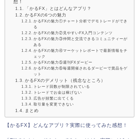
想！
「かるFX」とはどんなアプリ？
かるFXの6つの魅力
かるFXの魅力①チャート分析でデモトレードができ
る
かるFXの魅力②見やすいFX入門コンテンツ
かるFXの魅力③仲間と交流できるコミュニティーが
ある
かるFXの魅力④マーケットレポートで最新情報をチ
ェック
かるFXの魅力⑤週刊FXダービー
かるFXの魅力⑥毎週開催されるダービーで賞品をゲ
ット
かるFXのデメリット（残念なところ）
トレード回数が制限されている
トレードでお金は稼げない
広告が頻繁に出てくる
取引量を変更できない
まとめ
【かるFX】どんなアプリ？実際に使ってみた感想！